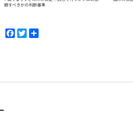
頼すべきかの判断基準
F
T
共
a
w
有
c
itt
e
er
b
o
o
k